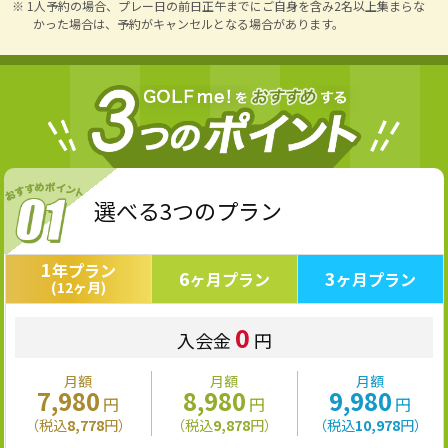
※ 1人予約の場合、プレー日の前日正午までにご自身を含み2名以上集まらな
かった場合は、予約がキャンセルとなる場合があります。
選べる3つのプラン
1
年プラン
6
3
ヶ月プラン
ヶ月プラン
(12ヶ月)
0
入会金
円
月額
月額
月額
7,980
8,980
9,980
円
円
円
（税込
8,778
円）
（税込
9,878
円）
（税込
10,978
円）