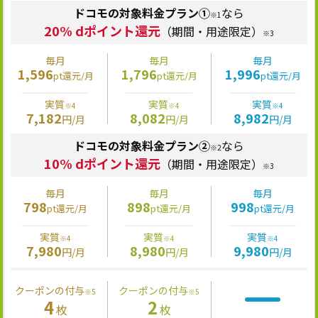
ドコモの対象料金プラン①
なら
※1
20% dポイント還元
（期間・用途限定）
※3
毎月
毎月
毎月
1,596
1,796
1,996
pt還元/月
pt還元/月
pt還元/月
実質
実質
実質
※4
※4
※4
7,182
8,082
8,982
円/月
円/月
円/月
ドコモの対象料金プラン②
なら
※2
10% dポイント還元
（期間・用途限定）
※3
毎月
毎月
毎月
798
898
998
pt還元/月
pt還元/月
pt還元/月
実質
実質
実質
※4
※4
※4
7,980
8,980
9,980
円/月
円/月
円/月
クーポンの付与
クーポンの付与
※5
※5
4
2
枚
枚