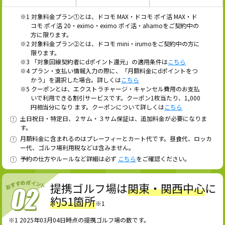
※1 対象料金プラン①とは、ドコモ MAX・ドコモ ポイ活 MAX・ド
コモ ポイ活 20・eximo・eximo ポイ活・ahamoをご契約中の
方に限ります。
※2 対象料金プラン②とは、ドコモ mini・irumoをご契約中の方に
限ります。
※3 「対象回線契約者にdポイント還元」の適用条件は
こちら
※4 プラン・支払い情報入力の際に、「月額料金にdポイントをつ
かう」を選択した場合。詳しくは
こちら
※5 クーポンとは、エクストラチャージ・キャンセル費用のお支払
いで利用できる割引サービスです。クーポン1枚当たり、1,000
円相当分になり ます。クーポンについて詳しくは
こちら
土日祝日・特定日、２サム・３サム保証は、追加料金が必要になりま
す。
月額料金に含まれるのはプレーフィーとカート代です。昼食代、ロッカ
ー代、ゴルフ場利用税などは含みません。
予約の仕方やルールなど詳細は必ず
こちら
をご確認ください。
提携ゴルフ場は
関東・関西中心
に
約51箇所
※1
※1 2025年03月04日時点の提携ゴルフ場の数です。