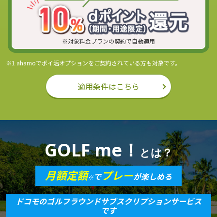
※対象料金プランの契約で自動適用
※1 ahamoでポイ活オプションをご契約されている方も対象です。
適用条件はこちら
GOLF me！
とは？
月額定額
プレー
で
が楽しめる
※
ドコモのゴルフラウンドサブスクリプションサービス
です