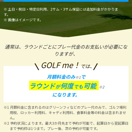
※ 土日・祝日・特定日利用、2サム・3サム保証には追加料金がかかりま
す。
※ 画像はイメージです。
通常は、ラウンドごとにプレー代金のお支払いが必要にな
りますが、
GOLF me！
では、
月額料金のみ
で
※1
ラウンド
何度
可能
が
でも
※2
になります。
※1 月額料金に含まれるのはグリーンフィなどのプレー代のみで、ゴルフ場利
用税、ロッカー利用料、キャディ利用料、食事料金等の料金は含まれませ
ん。
※2 予約状況によります。最大3か月先まで予約が可能で、起算日から翌起算日
まで予約枠は1つまで。プレー後、次の予約が可能です。