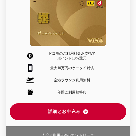
ドコモのご利用料金お支払で
ポイント10％還元
最大10万円のケータイ補償
空港ラウンジ利用無料
年間ご利用額特典
詳細とお申込み
入会&利用&Webエントリーで