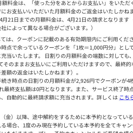
me！の月額料金は、「使った分をあとからお支払い」をいた
でにお支払いいただいた月額料金のご返金はいたしかね
～4月21日までの月額料金は、4月21日の請求となりま
会社によって異なる場合がございます。）
関しては、クーポンに記載のある有効期限内にご利用くだ
時点で余っているクーポンを「1枚＝1,000円分」とし
充当いたします。 日割りの月額料金の端数に対しても
としてそのままお支払いにご利用いただけますので、最終的
※差額の返金はいたしかねます）。
続き時点の日割りの月額料金が2,926円でクーポンが4
され最終支払額は0円となります。また、サービス終了時
も、自動的に最終請求額に充当されます。詳しくは
こち
7月31日（金）以降、途中解約をするために本予約となってい
れる場合、1度のみ現在予約している本予約を全てキャン