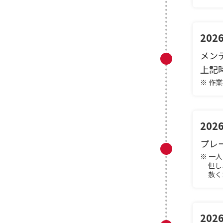
20
メン
上記
※ 作
20
プレ
※ 一
但し
赦く
20