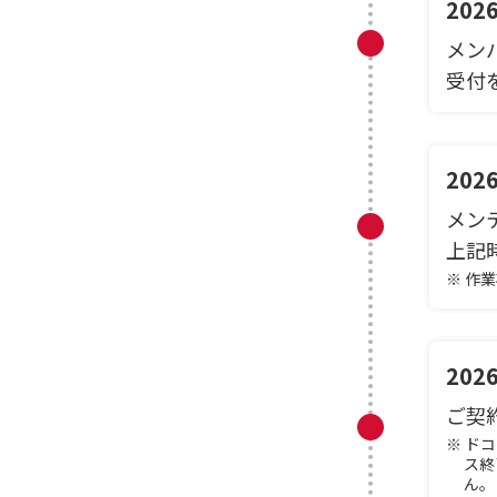
20
メン
受付
20
メン
上記
※ 作
20
ご契
※ ド
ス終
ん。