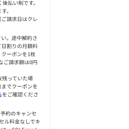
だく後払い制です。
ます。
す（ご請求日はクレ
さい。途中解約さ
て日割りの月額料
、クーポンを1枚
なご請求額は0円
枚残っていた場
点までクーポンを
ら
をご確認くださ
る予約のキャンセ
セル料金なしでキ