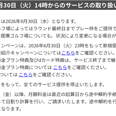
6月30日（火）14時からの
サービスの取り扱
日は2026年9月30日（水）となります。
ルフ場によってはラウンド最終日までプレー枠をご提供
、提携ゴルフ場についても、状況により変更になる場合が
ャンペーンは、2026年6月30日（火）23時をもって新
達紹介キャンペーンについては
こちら
をご確認ください
料金プラン特典及びdカード特典は、サービス終了まで継
料金プラン特典については
こちら
をご確認ください。
については
こちら
をご確認ください。
了日をもって、全てのサービス提供を停止いたします。
7月31日（金）以降、月額料金は直近の起算日から途中解約
じて日割り計算を行い、ご請求いたします。途中解約を
になります。