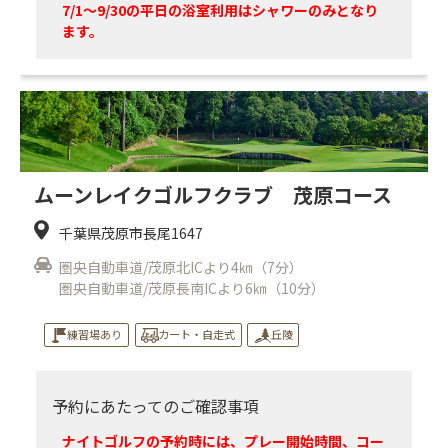
7/1～9/30の平日の浴室利用はシャワーのみとなり
ます。
ムーンレイクゴルフクラブ 茂原コース
千葉県茂原市長尾1647
圏央自動車道/茂原北ICより4㎞（7分）
圏央自動車道/茂原長南ICより6㎞（10分）
練習場あり
カート・自走式
丘陵
予約にあたってのご確認事項
ナイトゴルフの予約時には、プレー開始時間、コー