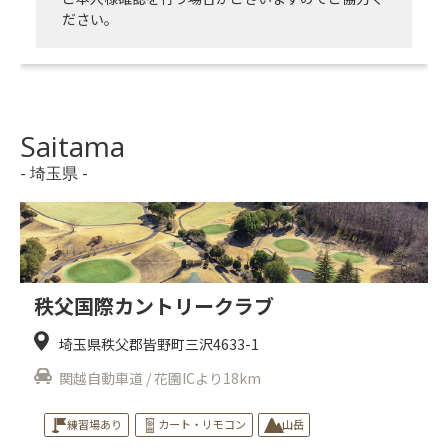
ださい。
Saitama
- 埼玉県 -
秩父国際カントリークラブ
埼玉県秩父郡皆野町三沢4633-1
関越自動車道 / 花園ICより18km
練習場あり
カート・リモコン
山岳