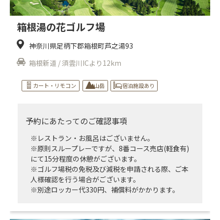
箱根湯の花ゴルフ場
神奈川県足柄下郡箱根町芦之湯93
箱根新道 / 須雲川ICより12km
カート・リモコン
山岳
宿泊施設あり
予約にあたってのご確認事項
※レストラン・お風呂はございません。
※原則スループレーですが、8番コース売店(軽食有)
にて15分程度の休憩がございます。
※ゴルフ場税の免税及び減税を申請される際、ご本
人様確認を行う場合がございます。
※別途ロッカー代330円、補償料がかかります。