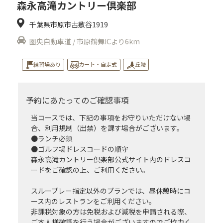
森永高滝カントリー倶楽部
千葉県市原市古敷谷1919
圏央自動車道 / 市原鶴舞ICより6km
練習場あり
カート・自走式
丘陵
予約にあたってのご確認事項
当コースでは、下記の事項をお守りいただけない場
合、利用規制（出禁）を課す場合がございます。
●ランチ必須
●ゴルフ場ドレスコードの順守
森永高滝カントリー倶楽部公式サイト内のドレスコ
ードをご確認の上、ご利用ください。
スループレー指定以外のプランでは、昼休憩時にコ
ース内のレストランをご利用ください。
非課税対象の方は免税および減税を申請される際、
ご本人様確認を行う場合がございますのでご協力く