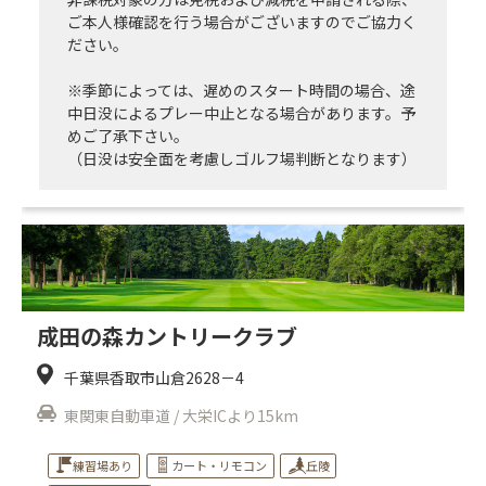
ご本人様確認を行う場合がございますのでご協力く
ださい。
※季節によっては、遅めのスタート時間の場合、途
中日没によるプレー中止となる場合があります。予
めご了承下さい。
（日没は安全面を考慮しゴルフ場判断となります）
成田の森カントリークラブ
千葉県香取市山倉2628－4
東関東自動車道 / 大栄ICより15km
練習場あり
カート・リモコン
丘陵