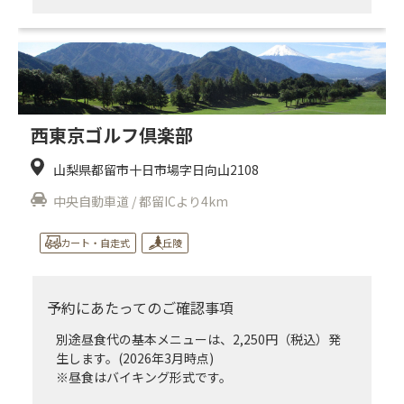
西東京ゴルフ倶楽部
山梨県都留市十日市場字日向山2108
中央自動車道 / 都留ICより4km
カート・自走式
丘陵
予約にあたってのご確認事項
別途昼食代の基本メニューは、2,250円（税込）発
生します。(2026年3月時点)
※昼食はバイキング形式です。