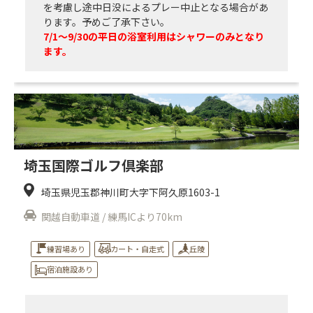
を考慮し途中日没によるプレー中止となる場合があ
ります。予めご了承下さい。
7/1～9/30の平日の浴室利用はシャワーのみとなり
ます。
埼玉国際ゴルフ倶楽部
埼玉県児玉郡神川町大字下阿久原1603-1
関越自動車道 / 練馬ICより70km
練習場あり
カート・自走式
丘陵
宿泊施設あり