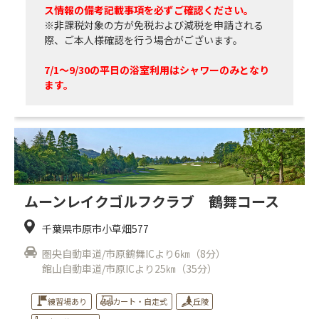
ス情報の備考記載事項を必ずご確認ください。
※非課税対象の方が免税および減税を申請される
際、ご本人様確認を行う場合がございます。
7/1～9/30の平日の浴室利用はシャワーのみとなり
ます。
ムーンレイクゴルフクラブ 鶴舞コース
千葉県市原市小草畑577
圏央自動車道/市原鶴舞ICより6㎞（8分）
館山自動車道/市原ICより25㎞（35分）
練習場あり
カート・自走式
丘陵