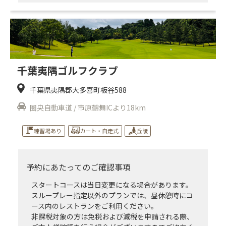
千葉夷隅ゴルフクラブ
千葉県夷隅郡大多喜町板谷588
圏央自動車道 / 市原鶴舞ICより18km
練習場あり
カート・自走式
丘陵
予約にあたってのご確認事項
スタートコースは当日変更になる場合があります。
スループレー指定以外のプランでは、昼休憩時にコ
ース内のレストランをご利用ください。
非課税対象の方は免税および減税を申請される際、