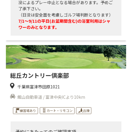
没によるプレー中止となる場合があります。予めご
了承下さい。
（日没は安全面を考慮しゴルフ場判断となります）
7/1～9/11の平日(お盆期間含む)の浴室利用はシャ
ワーのみとなります。
総丘カントリー倶楽部
千葉県富津市田原1021
館山自動車道 / 富津中央ICより10km
練習場あり
カート・リモコン
丘陵
予約にあたってのご確認事項