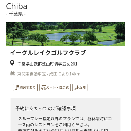
Chiba
- 千葉県 -
イーグルレイクゴルフクラブ
千葉県山武郡芝山町境字五丈201
東関東自動車道 / 成田ICより14km
練習場あり
カート・自走式
丘陵
予約にあたってのご確認事項
スループレー指定以外のプランでは、昼休憩時にコ
ース内のレストランをご利用ください。
非課税対象の方は免税および減税を申請される際、