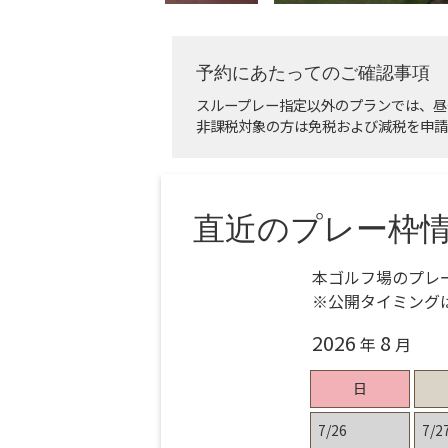
予約にあたってのご確認事項
スループレー指定以外のプランでは、昼
非課税対象の方は免税および減税を申請
直近のプレー枠
本ゴルフ場のプレ
※公開タイミング
2026
8
年
月
日
7/26
7/2