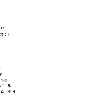
58
数：8
席
ド
440
ボール
てる：不可