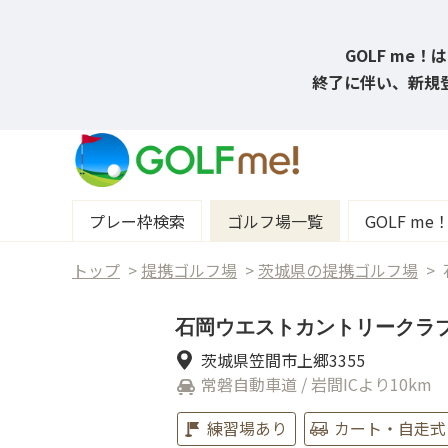
GOLF me
終了に伴い、新規登
プレー枠検索
ゴルフ場一覧
GOLF m
トップ
>
提携ゴルフ場
>
茨城県の提携ゴルフ場
>
石岡ウエストカントリークラ
茨城県笠間市上郷3355
常磐自動車道 / 岩間ICより10km
練習場あり
カート・自走式