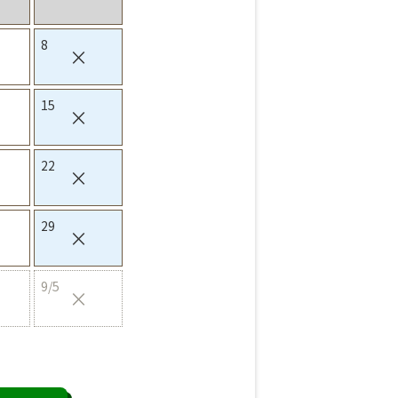
8
×
15
×
22
×
29
×
9/5
×