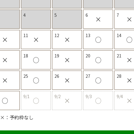
4
5
6
7
×
×
11
12
13
14
×
×
×
○
○
18
19
20
21
×
○
×
○
×
25
26
27
28
×
○
×
○
×
9/1
9/2
9/3
9/4
○
○
×
○
×
 ×：予約枠なし