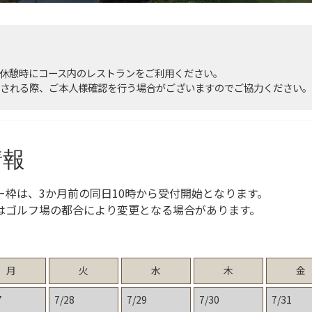
休憩時にコース内のレストランをご利用ください。
される際、ご本人様確認を行う場合がございますのでご協力ください。
情報
ー枠は、3か月前の同日10時から受付開始となります。
はゴルフ場の都合により変更となる場合があります。
月
火
水
木
金
7
7/28
7/29
7/30
7/31