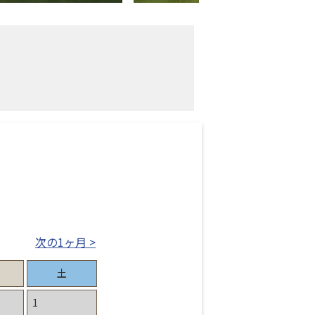
次の1ヶ月 >
土
1