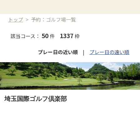
トップ
>
予約：ゴルフ場一覧
50
1337
該当コース：
件
枠
プレー日の近い順
|
プレー日の遠い順
埼玉国際ゴルフ倶楽部