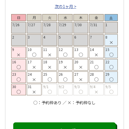
次の1ヶ月 >
日
月
火
水
木
金
土
7/26
7/27
7/28
7/29
7/30
7/31
1
2
3
4
5
6
7
8
×
9
10
11
12
13
14
15
×
○
×
○
○
×
○
16
17
18
19
20
21
22
○
×
×
×
×
○
○
23
24
25
26
27
28
29
○
×
○
○
×
○
○
30
31
9/1
9/2
9/3
9/4
9/5
○
×
○
○
○
×
○
◯：予約枠あり ／ ×：予約枠なし