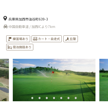
兵庫県加西市油谷町639-3
中国自動車道 / 加西ICより7km
練習場あり
カート・自走式
丘陵
宿泊施設あり