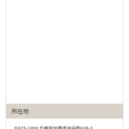
所在地
〒675-2404 兵庫県加西市油谷町639-3