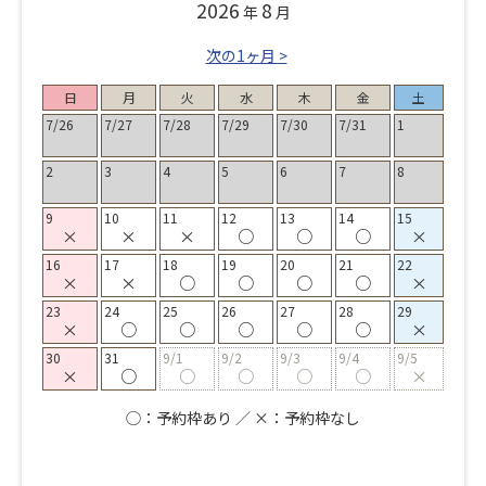
2026
8
年
月
次の1ヶ月 >
日
月
火
水
木
金
土
7/26
7/27
7/28
7/29
7/30
7/31
1
2
3
4
5
6
7
8
9
10
11
12
13
14
15
×
×
×
○
○
○
×
16
17
18
19
20
21
22
×
×
○
○
○
○
×
23
24
25
26
27
28
29
×
○
○
○
○
○
×
30
31
9/1
9/2
9/3
9/4
9/5
×
○
○
○
○
○
×
◯：予約枠あり ／ ×：予約枠なし