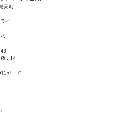
の晴天時
ーライ
シバ
48
数：14
71ヤード
ド