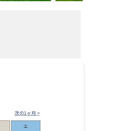
次の1ヶ月 >
土