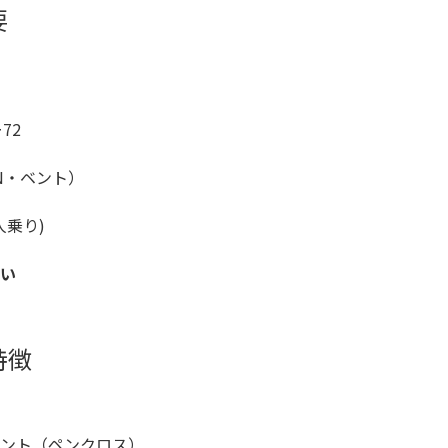
要
72
IN・ベント）
人乗り)
い
特徴
ベント（ペンクロス）