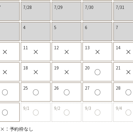
7
7/28
7/29
7/30
7/31
4
5
6
7
11
12
13
14
×
×
×
×
×
18
19
20
21
×
×
×
○
×
25
26
27
28
○
○
○
○
○
9/1
9/2
9/3
9/4
○
○
○
○
○
 ×：予約枠なし