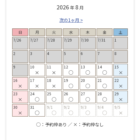
2026
8
年
月
次の1ヶ月 >
日
月
火
水
木
金
土
7/26
7/27
7/28
7/29
7/30
7/31
1
2
3
4
5
6
7
8
9
10
11
12
13
14
15
×
×
○
○
○
×
16
17
18
19
20
21
22
×
×
×
○
○
○
×
23
24
25
26
27
28
29
×
○
○
○
○
○
×
30
31
9/1
9/2
9/3
9/4
9/5
×
○
○
○
○
○
×
◯：予約枠あり ／ ×：予約枠なし