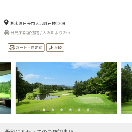
栃木県日光市大沢町石神1209
日光宇都宮道路 / 大沢ICより2km
カート・自走式
丘陵
予約にあたってのご確認事項