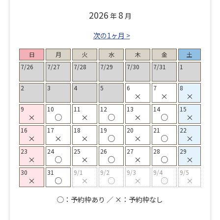
2026
8
年
月
次の1ヶ月 >
日
月
火
水
木
金
土
7/26
7/27
7/28
7/29
7/30
7/31
1
2
3
4
5
6
7
8
×
×
×
9
10
11
12
13
14
15
×
○
×
○
×
○
×
16
17
18
19
20
21
22
×
×
×
○
×
○
×
23
24
25
26
27
28
29
×
○
×
○
×
○
×
30
31
9/1
9/2
9/3
9/4
9/5
×
○
×
○
×
○
×
◯：予約枠あり ／ ×：予約枠なし