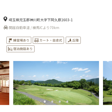
埼玉県児玉郡神川町大字下阿久原1603-1
関越自動車道 / 練馬ICより70km
練習場あり
カート・自走式
丘陵
宿泊施設あり