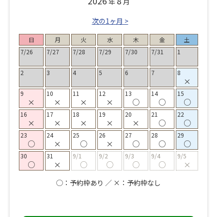
2026
8
年
月
次の1ヶ月 >
日
月
火
水
木
金
土
7/26
7/27
7/28
7/29
7/30
7/31
1
2
3
4
5
6
7
8
×
9
10
11
12
13
14
15
×
×
×
×
○
○
○
16
17
18
19
20
21
22
×
×
×
×
×
○
○
23
24
25
26
27
28
29
○
×
○
×
○
○
○
30
31
9/1
9/2
9/3
9/4
9/5
○
×
○
○
○
○
×
◯：予約枠あり ／ ×：予約枠なし