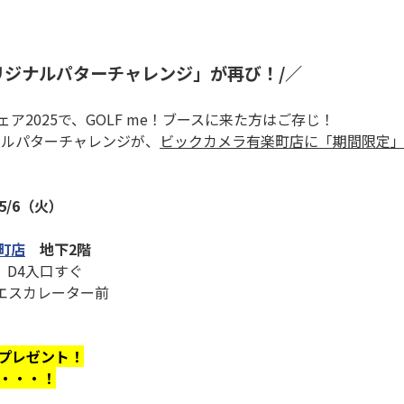
オリジナルパターチャレンジ」が再び！/／
ア2025で、GOLF me！ブースに来た方はご存じ！
ジナルパターチャレンジが、
ビックカメラ有楽町店に「期間限定
5/6（火）
町店
地下2階
）D4入口すぐ
場エスカレーター前
プレゼント！
・・・！