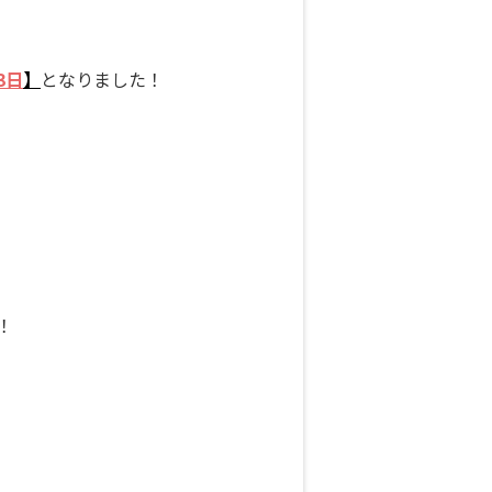
3日
】
となりました！
！