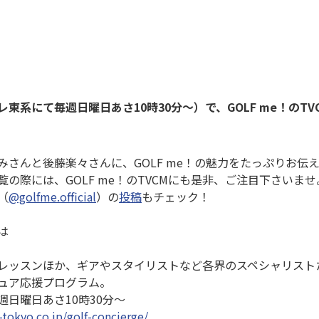
東系にて毎週日曜日あさ10時30分～）で、GOLF me！のT
みさんと後藤楽々さんに、GOLF me！の魅力をたっぷりお伝
の際には、GOLF me！のTVCMにも是非、ご注目下さいませ
（
@golfme.official
）の
投稿
もチェック！
は
レッスンほか、ギアやスタイリストなど各界のスペシャリスト
ュア応援プログラム。
日曜日あさ10時30分〜
-tokyo.co.jp/golf-concierge/