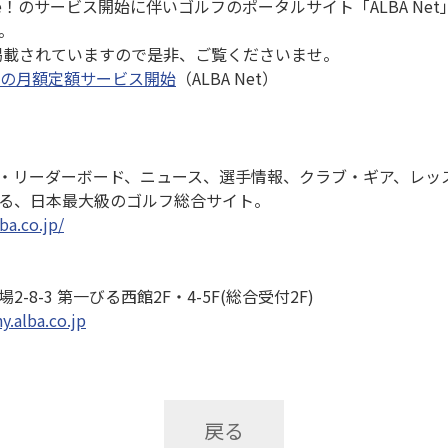
F me！のサービス開始に伴いゴルフのポータルサイト「ALBA Net
。
が掲載されていますので是非、ご覧くださいませ。
フの月額定額サービス開始
（ALBA Net）
・リーダーボード、ニュース、選手情報、クラブ・ギア、レッ
る、日本最大級のゴルフ総合サイト。
ba.co.jp/
8-3 第一びる西館2F・4-5F(総合受付2F)
y.alba.co.jp
戻る