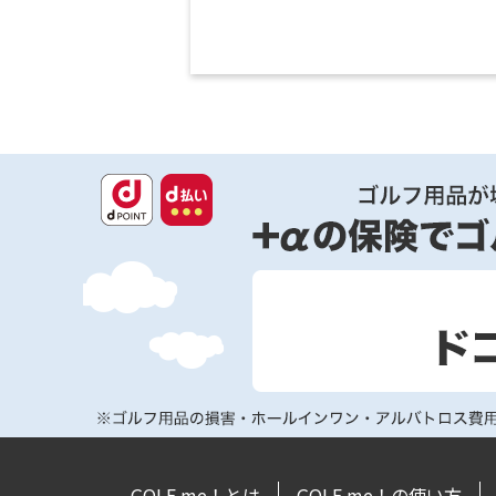
GOLF me！とは
GOLF me！の使い方