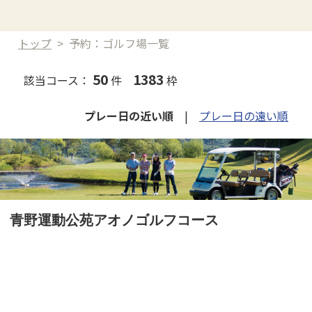
トップ
>
予約：ゴルフ場一覧
50
1383
該当コース：
件
枠
プレー日の近い順
|
プレー日の遠い順
青野運動公苑アオノゴルフコース