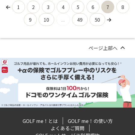
1
2
3
4
5
6
7
8
9
10
...
49
50
ページ上部へ
GOLF me！とは
GOLF me！の使い方
よくあるご質問