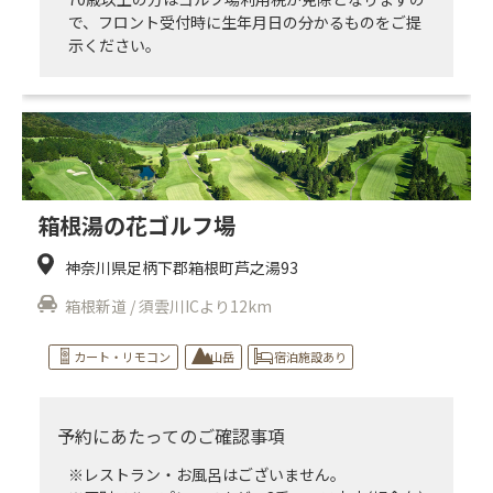
で、フロント受付時に生年月日の分かるものをご提
示ください。
箱根湯の花ゴルフ場
神奈川県足柄下郡箱根町芦之湯93
箱根新道 / 須雲川ICより12km
カート・リモコン
山岳
宿泊施設あり
予約にあたってのご確認事項
※レストラン・お風呂はございません。