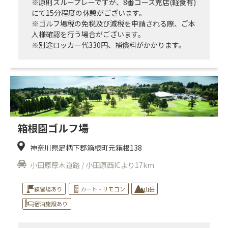
※原則スループレーですが、8番コース売店(軽食有)
にて15分程度の休憩がございます。
※ゴルフ場税の免税及び減税を申請される際、ご本
人様確認を行う場合がございます。
※別途ロッカー代330円、補償料がかかります。
箱根園ゴルフ場
神奈川県足柄下郡箱根町元箱根138
小田原厚木道路 / 小田原西ICより17km
練習場あり
カート・リモコン
山岳
宿泊施設あり