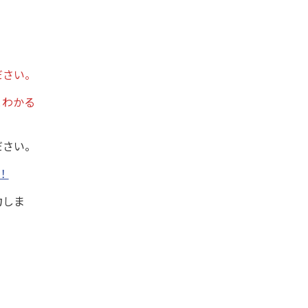
ださい。
とわかる
ださい。
！
力しま